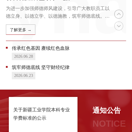
为进一步加强师德师风建设，引导广大教职员工以
为
德立身、以德立学、以德施教，筑牢师德底线。
彻
2026年6月23日，财务处组织本部门教职工开展了
大
了解更多 →
师德师风警示教育专题学习活动。本次活动紧密结
月
合高校财务工作实际，深入学习了《新时代高校教
勇
师职业行为十项准则》和《会计人员职业道德规
动
传承红色基因 赓续红色血脉
范》。会议伊始，财务处处长霍远同志强调了师德
动
2026.06.28
师风建设对于高校教师的深远意义，并指出大家必
在
筑牢师德底线 坚守财经纪律
须提高政治站位，深刻认识到师德师风不仅关乎教
远
2026.06.23
职工个人荣辱，...
党
通知公告
关于新疆工业学院本科专业
关于实行经费归口管
学费标准的公示
上财务审批的通知